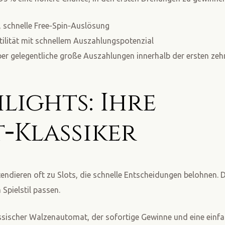
t, schnelle Free‑Spin‑Auslösung
tilität mit schnellem Auszahlungspotenzial
aber gelegentliche große Auszahlungen innerhalb der ersten ze
lights: Ihre
‑Klassiker
, tendieren oft zu Slots, die schnelle Entscheidungen belohnen. 
 Spielstil passen.
ssischer Walzenautomat, der sofortige Gewinne und eine einfac