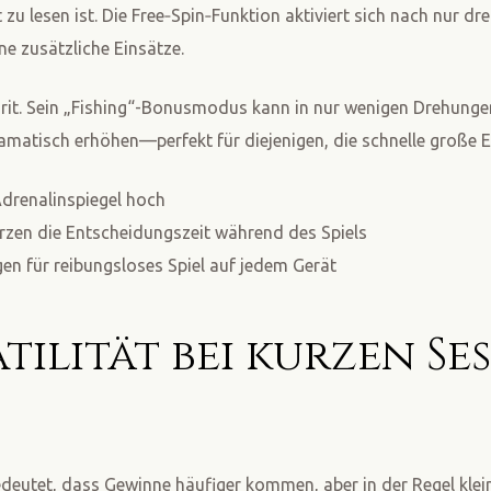
 zu lesen ist. Die Free‑Spin‑Funktion aktiviert sich nach nur d
e zusätzliche Einsätze.
avorit. Sein „Fishing“-Bonusmodus kann in nur wenigen Drehung
amatisch erhöhen—perfekt für diejenigen, die schnelle große E
drenalinspiegel hoch
rzen die Entscheidungszeit während des Spiels
en für reibungsloses Spiel auf jedem Gerät
ilität bei kurzen Ses
edeutet, dass Gewinne häufiger kommen, aber in der Regel kleine