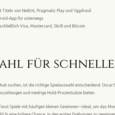
t Titeln von NetEnt, Pragmatic Play und Yggdrasil
droid‑App für unterwegs
hließlich Visa, Mastercard, Skrill und Bitcoin
wahl für schnell
ub suchen, ist die richtige Spielauswahl entscheidend. Oscar 
Auszahlungen und niedrige Hold‑Prozentsätze bieten.
fasst Spiele mit häufigen kleinen Gewinnen—ideal, um das M
r 95 % eine höhere Chance, in den ersten Drehungen zu gewinnen