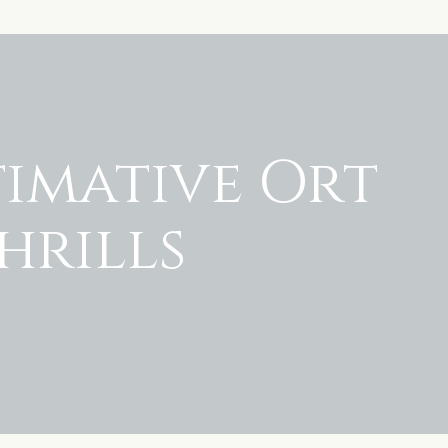
timative Ort
hrills