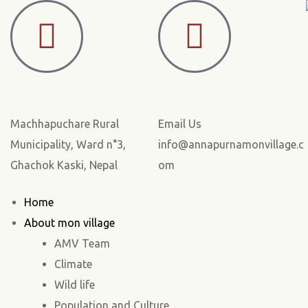
Machhapuchare Rural
Email Us
Municipality, Ward n°3,
info@annapurnamonvillage.c
Ghachok Kaski, Nepal
om
Home
About mon village
AMV Team
Climate
Wild life
Population and Culture