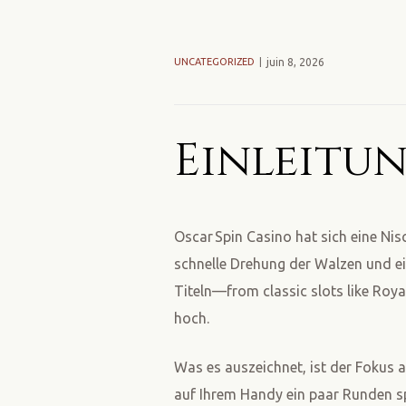
UNCATEGORIZED
juin 8, 2026
Einleitu
Oscar Spin Casino hat sich eine Nis
schnelle Drehung der Walzen und ei
Titeln—from classic slots like Roya
hoch.
Was es auszeichnet, ist der Fokus 
auf Ihrem Handy ein paar Runden s