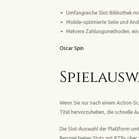
Umfangreiche Slot‑Bibliothek mi
Mobile‑optimierte Seite und An
Mehrere Zahlungsmethoden, einsc
Oscar Spin
Spielaus
Wenn Sie nur nach einem Action‑Sch
Titel hervorzuheben, die schnelle 
Die Slot‑Auswahl der Plattform um
Beispiel bieten Slots mit RTPs übe