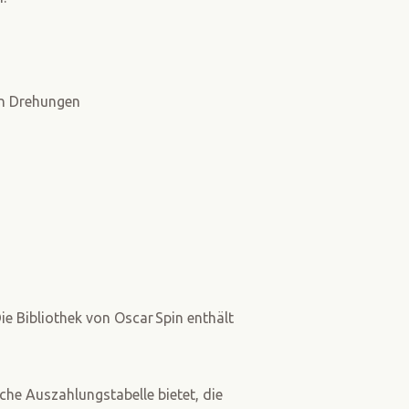
hn Drehungen
Die Bibliothek von Oscar Spin enthält
he Auszahlungstabelle bietet, die