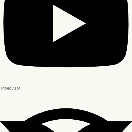
Tripadvisor