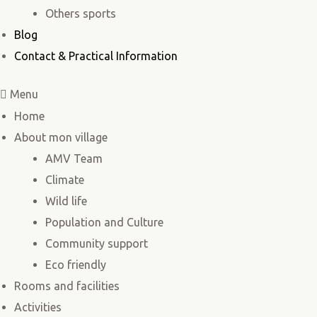
Others sports
Blog
Contact & Practical Information
Menu
Home
About mon village
AMV Team
Climate
Wild life
Population and Culture
Community support
Eco friendly
Rooms and facilities
Activities