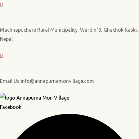
Machhapuchare Rural Municipality, Ward n°3, Ghachok Kaski,
Nepal
Email Us info@annapurnamonvillage.com
Facebook