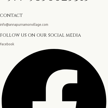
CONTACT
info@annapurnamonvillage.com
FOLLOW US ON OUR SOCIAL MEDIA
Facebook