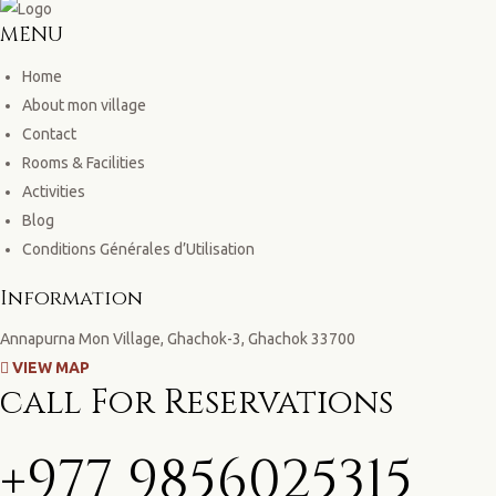
MENU
Home
About mon village
Contact
Rooms & Facilities
Activities
Blog
Conditions Générales d’Utilisation
Information
Annapurna Mon Village, Ghachok-3, Ghachok 33700
VIEW MAP
call For Reservations
+977 9856025315