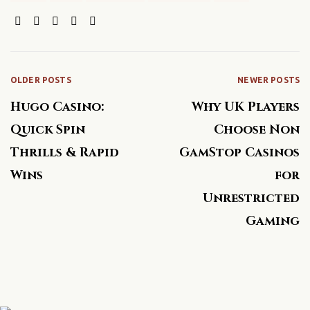
SHARE:
OLDER POSTS
NEWER POSTS
Hugo Casino:
Why UK Players
Quick Spin
Choose Non
Thrills & Rapid
GamStop Casinos
Wins
for
Unrestricted
Gaming