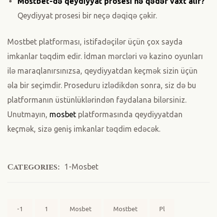
Mostbet-də qeydiyyat prosesi nə qədər vaxt alır?
Qeydiyyat prosesi bir neçə dəqiqə çəkir.
Mostbet platforması, istifadəçilər üçün çox sayda
imkanlar təqdim edir. İdman mərcləri və kazino oyunları
ilə maraqlanırsınızsa, qeydiyyatdan keçmək sizin üçün
əla bir seçimdir. Proseduru izlədikdən sonra, siz də bu
platformanın üstünlüklərindən faydalana bilərsiniz.
Unutmayın,
mosbet
platformasında qeydiyyatdan
keçmək, sizə geniş imkanlar təqdim edəcək.
Categories:
1-Mosbet
Tags:
-1
1
Mosbet
Mostbet
Pl